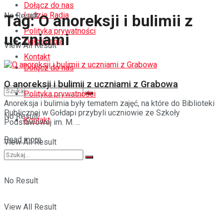
Dołącz do nas
Ludzie Radia
No Result
Tag:
O anoreksji i bulimii z
Polityka prywatności
uczniami
Ogłoszenia
View All Result
Kontakt
Dołącz do nas
O anoreksji i bulimii z uczniami z Grabowa
Polityka prywatności
Anoreksja i bulimia były tematem zajęć, na które do Biblioteki
Publicznej w Gołdapi przybyli uczniowie ze Szkoły
No Result
Kontakt
Podstawowej im. M. ...
Details
Read more
View All Result
No Result
View All Result