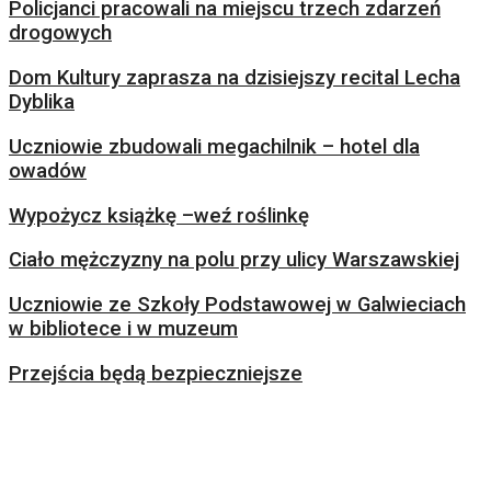
Policjanci pracowali na miejscu trzech zdarzeń
drogowych
Dom Kultury zaprasza na dzisiejszy recital Lecha
Dyblika
Uczniowie zbudowali megachilnik – hotel dla
owadów
Wypożycz książkę –weź roślinkę
Ciało mężczyzny na polu przy ulicy Warszawskiej
Uczniowie ze Szkoły Podstawowej w Galwieciach
w bibliotece i w muzeum
Przejścia będą bezpieczniejsze